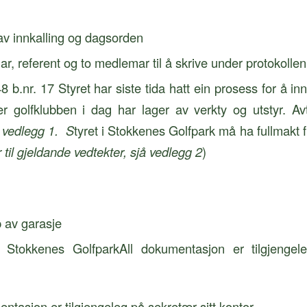
v innkalling og dagsorden
ar, referent og to medlemar til å skrive under protokollen
8 b.nr. 17 Styret har siste tida hatt ein prosess for å i
r golfklubben i dag har lager av verkty og utstyr. Av
 vedlegg 1. S
tyret i Stokkenes Golfpark må ha fullmakt fr
r til gjeldande vedtekter, sjå vedlegg 2
)
p av garasje
r Stokkenes GolfparkAll dokumentasjon er tilgjengele
tasjon er tilgjengeleg på sekretær sitt kontor