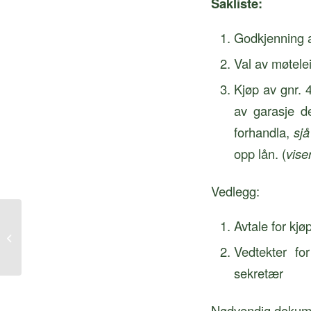
Sakliste:
Godkjenning a
Val av møtelei
Kjøp av gnr. 4
av garasje de
forhandla,
sjå
opp lån. (
vise
Vedlegg:
Fylkesmeisterskap i Sogn og
Avtale for kjø
Fjordane 17.09.2017 – bana er stengt
Vedtekter fo
for andre...
sekretær
Nødvendig dokumen