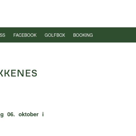
SS
FACEBOOK
GOLFBOX
BOOKING
KKENES
g 06. oktober i