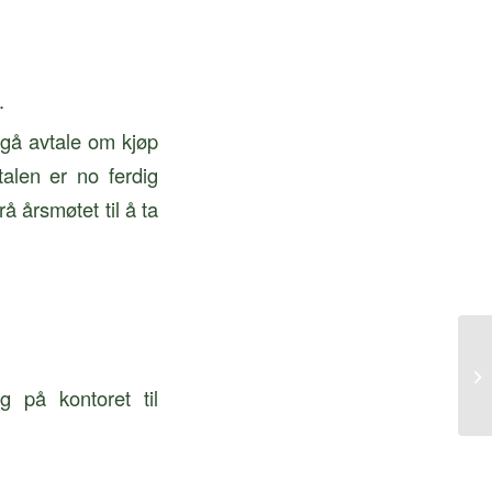
.
nngå avtale om kjøp
talen er no ferdig
å årsmøtet til å ta
Na
g på kontoret til