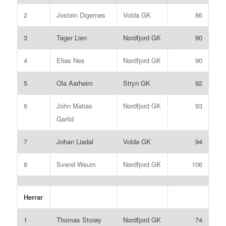
2
Jostein Digernes
Volda GK
86
3
Tøger Lien
Nordfjord GK
90
4
Elias Nes
Nordfjord GK
90
5
Ola Aarheim
Stryn GK
92
6
John Matias
Nordfjord GK
93
Garlid
7
Johan Liadal
Volda GK
94
8
Svend Weum
Nordfjord GK
106
Herrar
1
Thomas Storøy
Nordfjord GK
74