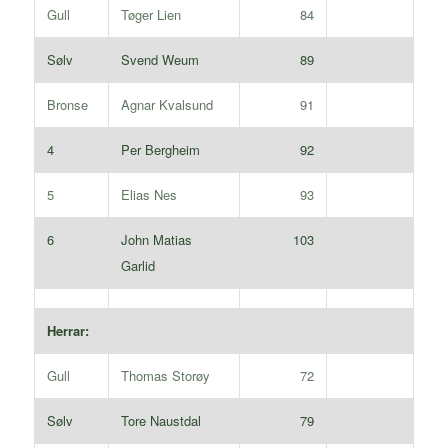
Gull
Tøger Lien
84
Sølv
Svend Weum
89
Bronse
Agnar Kvalsund
91
4
Per Bergheim
92
5
Elias Nes
93
6
John Matias
103
Garlid
Herrar:
Gull
Thomas Storøy
72
Sølv
Tore Naustdal
79