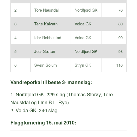
2
Tore Naustdal
Nordfjord GK
76
3
Terje Kalvatn
Volda GK
80
4
Idar Rebbestad
Volda GK
90
5
Joar Sæten
Nordfjord GK
93
6
Svein Solum
Stryn GK
116
Vandreporkal til beste 3- mannslag:
1. Nordfjord GK, 229 slag (Thomas Storøy, Tore
Naustdal og Linn B.L. Rye)
2. Volda GK, 240 slag
Flaggturnering 15. mai 2010: