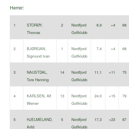
Herrer:
1
STORØY,
Nordfjord
2
8,9
+4
68
Thomas
Golfklubb
2
BJØRGAN,
Nordfjord
1
7,4
+4
68
Sigmund Ivan
Golfklubb
3
NAUSTDAL,
Nordfjord
14
11,1
+11
75
Tore Henning
Golfklubb
4
KARLSEN, Alf
Nordfjord
13
24,0
+15
79
Werner
Golfklubb
5
HJELMELAND,
Nordfjord
5
17,3
+23
87
Arild
Golfklubb