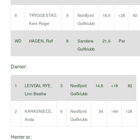
6
TRYGGESTAD,
Nordfjord
9
18,0
+28
92
Kent Roger
Golfklubb
WD
HAGEN, Rolf
Sandane
8
21,9
Par
Golfklubb
Damer:
1
LEIVDAL RYE,
Nordfjord
3
14,6
+18
82
Linn Beathe
Golfklubb
2
KARASNIECE,
Nordfjord
6
54
+64
128
Anda
Golfklubb
Herrer sr.: