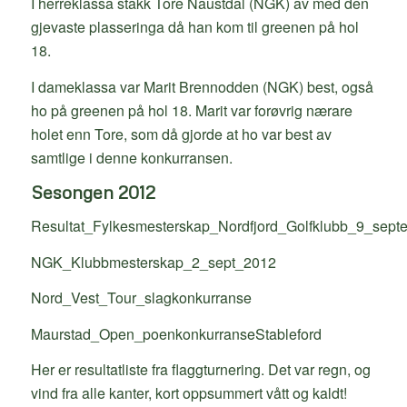
I herreklassa stakk Tore Naustdal (NGK) av med den
gjevaste plasseringa då han kom til greenen på hol
18.
I dameklassa var Marit Brennodden (NGK) best, også
ho på greenen på hol 18. Marit var forøvrig nærare
holet enn Tore, som då gjorde at ho var best av
samtlige i denne konkurransen.
Sesongen 2012
Resultat_Fylkesmesterskap_Nordfjord_Golfklubb_9_sep
NGK_Klubbmesterskap_2_sept_2012
Nord_Vest_Tour_slagkonkurranse
Maurstad_Open_poenkonkurranseStableford
Her er resultatliste fra flaggturnering. Det var regn, og
vind fra alle kanter, kort oppsummert vått og kaldt!