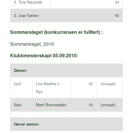
2. Tore Naustdal
43
3. Joar Sæten
50
Sommarslaget (konkurransen er fullført) :
Sommarslaget_2010
Klubbmesterskapt 05.09.2010:
Damer:
Gull
Linn-Beathe L.
91
(omspel)
Rye
Sølv
Marit Brennodden
91
(omspel)
Herrar senior: