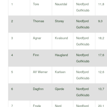
1
Tore
Naustdal
Nordfjord
11,8
Golfklubb
2
Thomas
Storøy
Nordfjord
9,0
Golfklubb
3
Agnar
Kvalsund
Nordfjord
18,2
Golfklubb
4
Finn
Haugland
Nordfjord
17,6
Golfklubb
5
Alf Werner
Karlsen
Nordfjord
12,6
Golfklubb
6
Dagfinn
Gjerde
Nordfjord
13,7
Golfklubb
7
Frode
Nord
Nordfjord
20,1