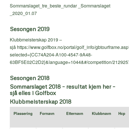
Sommarslaget_tre_beste_rundar _
Sommarslaget
_2020_01.07
Sesongen 2019
Klubbmeisterskap 2019 –
sjå
https://www.golfbox.no/portal/golf_info/gbtourframe.asp
selected={CC74A204-A100-4547-9A48-
63BF5E02C2D2}&language=1044&#/competition/2129257
Sesongen 2018
Sommarslaget 2018 – resultat kjem her –
sjå elles i Golfbox
Klubbmeisterskap 2018
Plassering
Fornavn
Etternavn
Klubbnavn
Hcp