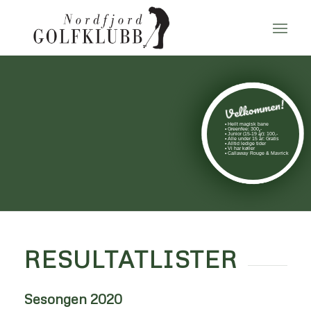
Velkommen!
• Heilt magisk bane
• Greenfee: 300,-
• Junior (15-19 år): 100,-
• Alle under 15 år: Gratis
• Alltid ledige tider
• Vi har køller
• Callaway Rouge & Mavrick
RESULTATLISTER
Sesongen 2020