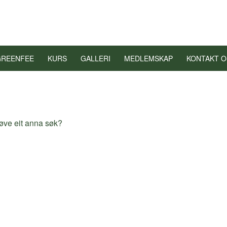
GREENFEE
KURS
GALLERI
MEDLEMSKAP
KONTAKT O
prøve eit anna søk?